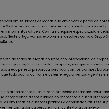
ssencial em situações delicadas que envolvem a perda de entes
va e Santos se destaca como referência na prestação desse tipo
s em momentos difíceis. Com uma equipe especializada e dedi
oso. Neste artigo, vamos explorar em detalhes como o Grupo Si
elência.
amento de todas as etapas do translado internacional de corpos
té a organização logística do transporte, a empresa assegura 
sso, a equipe está preparada para lidar com os trâmites burocr
o que tudo ocorra conforme as leis e regulamentos vigentes em
s
ntos é o atendimento humanizado oferecido às famílias enlutada
presa compreende a sensibilidade do momento e busca proporci
do-os em todas as questões práticas e administrativas. Esse sup
ue enfrentam a dor da perda em um contexto já complexo.