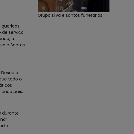
Grupo silva e santos funerárias
 queridos
 de serviço,
cada, a
lva e Santos
. Desde a
que todo o
áticos
 cada país.
s durante
onar
orte