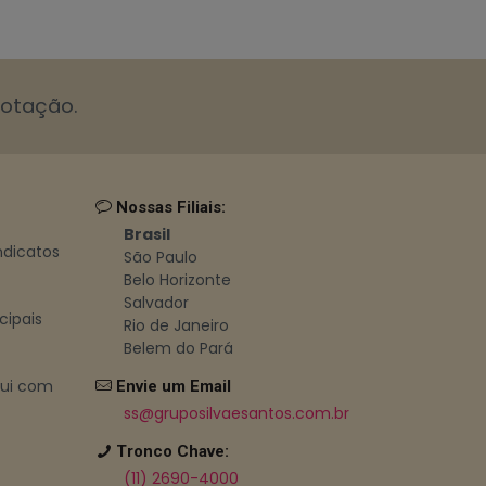
cotação.
Nossas Filiais:
Brasil
indicatos
São Paulo
Belo Horizonte
Salvador
cipais
Rio de Janeiro
Belem do Pará
bui com
Envie um Email
ss@gruposilvaesantos.com.br
Tronco Chave:
(11) 2690-4000