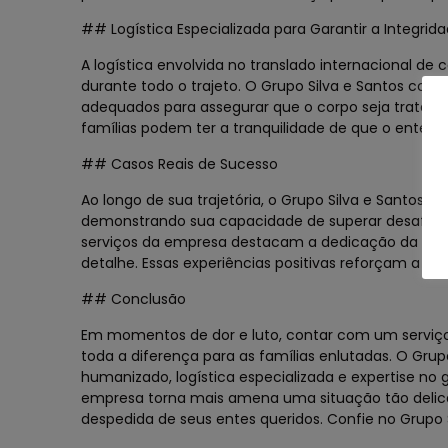
## Logística Especializada para Garantir a Integrid
A logística envolvida no translado internacional de 
durante todo o trajeto. O Grupo Silva e Santos con
adequados para assegurar que o corpo seja tratad
famílias podem ter a tranquilidade de que o ente q
## Casos Reais de Sucesso
Ao longo de sua trajetória, o Grupo Silva e Santos 
demonstrando sua capacidade de superar desafios 
serviços da empresa destacam a dedicação da equip
detalhe. Essas experiências positivas reforçam a con
## Conclusão
Em momentos de dor e luto, contar com um serviço 
toda a diferença para as famílias enlutadas. O Gru
humanizado, logística especializada e expertise no
empresa torna mais amena uma situação tão delicad
despedida de seus entes queridos. Confie no Grupo S