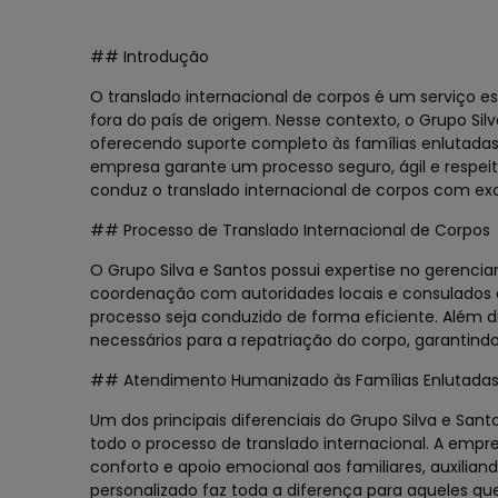
## Introdução
O translado internacional de corpos é um serviço e
fora do país de origem. Nesse contexto, o Grupo Sil
oferecendo suporte completo às famílias enlutada
empresa garante um processo seguro, ágil e respeit
conduz o translado internacional de corpos com exc
## Processo de Translado Internacional de Corpos
O Grupo Silva e Santos possui expertise no gerenci
coordenação com autoridades locais e consulados a
processo seja conduzido de forma eficiente. Além di
necessários para a repatriação do corpo, garantind
## Atendimento Humanizado às Famílias Enlutada
Um dos principais diferenciais do Grupo Silva e Sa
todo o processo de translado internacional. A em
conforto e apoio emocional aos familiares, auxilian
personalizado faz toda a diferença para aqueles q