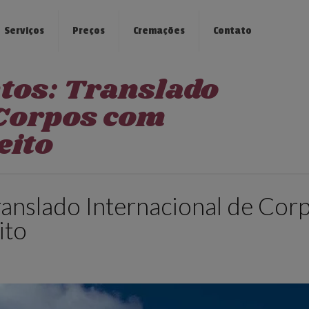
Serviços
Preços
Cremações
Contato
ntos: Translado
 Corpos com
eito
ranslado Internacional de Cor
ito