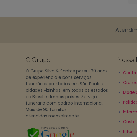
Atendi
O Grupo
Nossa P
O Grupo Silva & Santos possui 20 anos
Contra
de experiência e bons serviços
Crema
funerários prestados em São Paulo e
cidades vizinhas, em todos os estados
Model
do Brasil e demais países. Serviço
Políti
funerário com padrão internacional.
Mais de 90 familias
Inform
atendidas mensalmente.
Custo
Infor