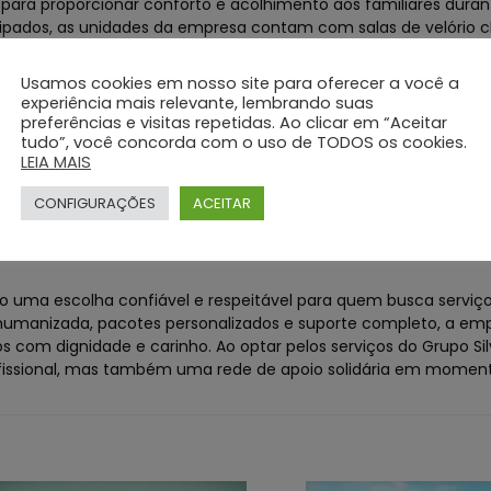
a para proporcionar conforto e acolhimento aos familiares duran
ados, as unidades da empresa contam com salas de velório cl
mentos de reflexão. A equipe de profissionais qualificados es
do um suporte integral aos clientes.
Usamos cookies em nosso site para oferecer a você a
experiência mais relevante, lembrando suas
preferências e visitas repetidas. Ao clicar em “Aceitar
tudo”, você concorda com o uso de TODOS os cookies.
ção do funeral, o Grupo Silva e Santos também oferece suport
LEIA MAIS
himento psicológico especializado, os profissionais da empresa 
perda. Esse cuidado contínuo demonstra o compromisso do gr
CONFIGURAÇÕES
ACEITAR
esmo após a realização do funeral.
 uma escolha confiável e respeitável para quem busca serviço
manizada, pacotes personalizados e suporte completo, a emp
com dignidade e carinho. Ao optar pelos serviços do Grupo Sil
issional, mas também uma rede de apoio solidária em momento