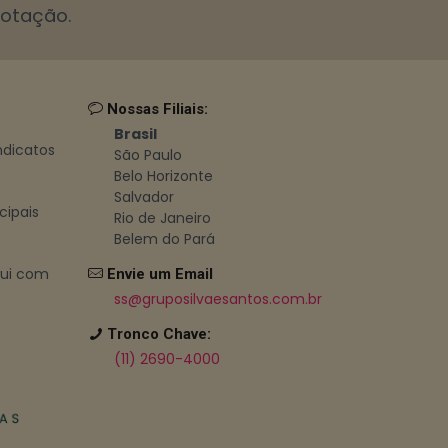
cotação.
Nossas Filiais:
Brasil
indicatos
São Paulo
Belo Horizonte
Salvador
cipais
Rio de Janeiro
Belem do Pará
bui com
Envie um Email
ss@gruposilvaesantos.com.br
Tronco Chave:
(11) 2690-4000