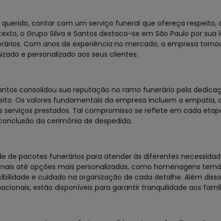
erido, contar com um serviço funeral que ofereça respeito, 
ntexto, o Grupo Silva e Santos destaca-se em São Paulo por sua 
nerários. Com anos de experiência no mercado, a empresa torno
ado e personalizado aos seus clientes.
Santos consolidou sua reputação no ramo funerário pela dedic
peito. Os valores fundamentais da empresa incluem a empatia, a
os serviços prestados. Tal compromisso se reflete em cada etap
 conclusão da cerimônia de despedida.
e de pacotes funerários para atender às diferentes necessidad
cionais até opções mais personalizadas, como homenagens temá
ibilidade e cuidado na organização de cada detalhe. Além disso
ionais, estão disponíveis para garantir tranquilidade aos famil