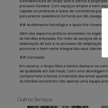
A infraestrutura do Grupo Silva e Santos é projetad
processo fúnebre. Com espaços amplos e bem equip
capelas ecumênicas e áreas de convivência para mo
para prestar assistência 24 horas por dia, asseguran
## Acolhimento Psicológico e Apoio Pós-funeral
Além dos aspectos práticos envolvidos na organiza
às famílias enlutadas. Por meio de serviços de acol
elaboração do luto e no processo de adaptação à 
promover o bem-estar integral dos seus clientes m
## Conclusão
Em resumo, o Grupo Silva e Santos destaca-se como
de qualidade em São Paulo. Com uma abordagem hu
compromete a honrar a memória dos entes queridos 
as famílias encontram não apenas uma equipe prof
Outros Serviços