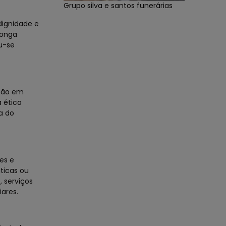
Grupo silva e santos funerárias
dignidade e
longa
u-se
ação em
 ética
a do
es e
ticas ou
, serviços
iares.