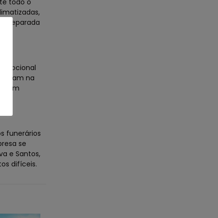
te todo o
imatizadas,
tá preparada
e emocional
auxiliam na
upo em
s funerários
resa se
va e Santos,
s difíceis.