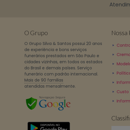
Atendi
O Grupo
Nossa P
O Grupo Silva & Santos possui 20 anos
Contra
de experiência e bons serviços
Crema
funerários prestados em São Paulo e
cidades vizinhas, em todos os estados
Model
do Brasil e demais países. Serviço
Políti
funerário com padrão internacional.
Mais de 90 familias
Inform
atendidas mensalmente.
Custo
Infor
Classi