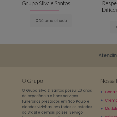
Grupo Silva e Santos
Respe
Difíce
Dá uma olhada
Atendi
O Grupo
Nossa P
O Grupo Silva & Santos possui 20 anos
Contra
de experiência e bons serviços
Crema
funerários prestados em São Paulo e
cidades vizinhas, em todos os estados
Model
do Brasil e demais países. Serviço