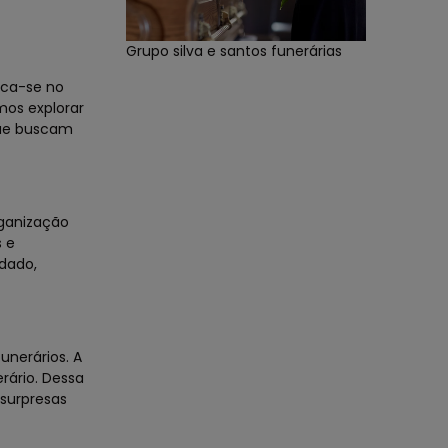
Grupo silva e santos funerárias
aca-se no
mos explorar
que buscam
rganização
s e
idado,
unerários. A
rário. Dessa
 surpresas