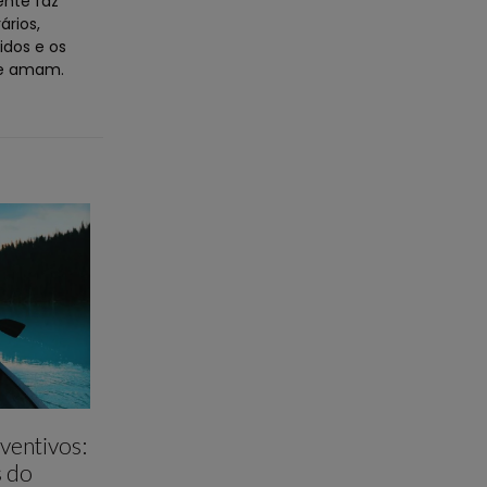
ente faz
ários,
idos e os
que amam.
ventivos:
s do