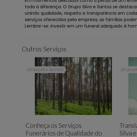
Em momentos delicados como a perda de um ente qu
toda a diferença. O Grupo Silva e Santos se destac
unindo qualidade, respeito e transparência em cad
serviços oferecidos pela empresa, as famílias pod
Lembre-se: investir em um funeral adequado é hom
Outros Serviços
29 de julho de 2025
29 de ju
Conheça os Serviços
Trans
Funerários de Qualidade do
Silva 