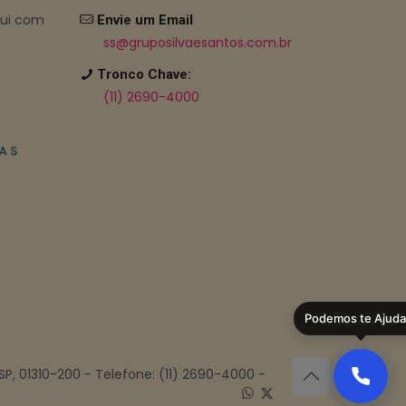
bui com
Envie um Email
ss@gruposilvaesantos.com.br
Tronco Chave:
(11) 2690-4000
Podemos te Ajuda
 SP, 01310-200 - Telefone: (11) 2690-4000 -