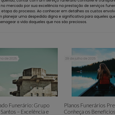
erido, contar com um serviço funerário confiável e transpar
a no mercado por sua excelência na prestação de serviços funer
a etapa do processo. Ao conhecer em detalhes os custos envolv
em planejar uma despedida digna e significativa para aqueles 
enagear a vida daqueles que nos são preciosos.
lho de 2025
29 de julho de 2025
lado Funerário: Grupo
Planos Funerários Pre
e Santos – Excelência e
Conheça os Benefício