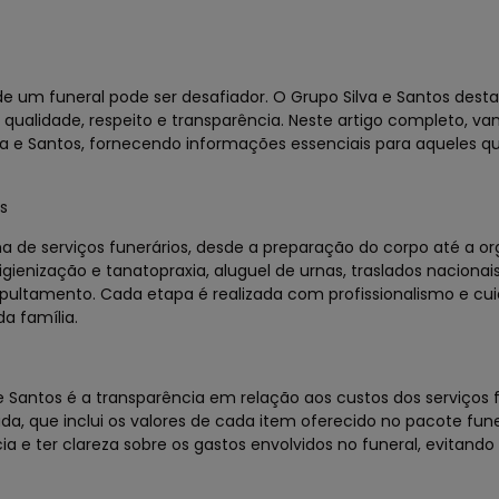
e um funeral pode ser desafiador. O Grupo Silva e Santos dest
qualidade, respeito e transparência. Neste artigo completo, va
va e Santos, fornecendo informações essenciais para aqueles 
s
a de serviços funerários, desde a preparação do corpo até a o
igienização e tanatopraxia, aluguel de urnas, traslados nacionai
epultamento. Cada etapa é realizada com profissionalismo e cu
a família.
 Santos é a transparência em relação aos custos dos serviços f
a, que inclui os valores de cada item oferecido no pacote fune
 e ter clareza sobre os gastos envolvidos no funeral, evitando