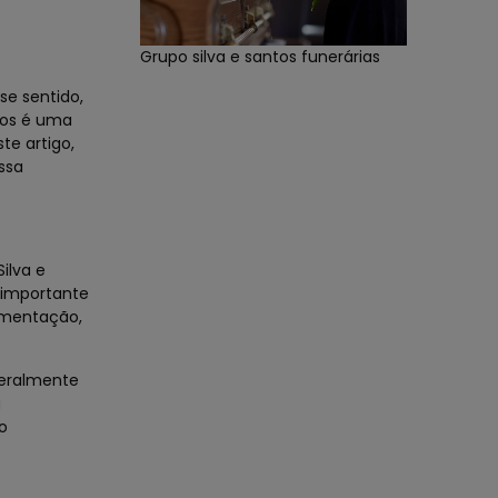
Grupo silva e santos funerárias
se sentido,
tos é uma
te artigo,
ssa
ilva e
 importante
namentação,
geralmente
a
o