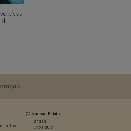
ventivos:
s do
cotação.
Nossas Filiais:
Brasil
indicatos
São Paulo