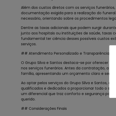
Além dos custos diretos com os serviços funerários
documentação exigida para a realização do funeral. 
necessário, orientando sobre os procedimentos leg
Dentre as taxas adicionais que podem surgir durant
junto aos hospitais ou instituições de saúde, taxas 
fundamental ter ciência desses possíveis custos e
serviços.
## Atendimento Personalizado e Transparência no
O Grupo Silva e Santos destaca-se por oferecer um
nos serviços funerários. Antes da contratação, a e
família, apresentando um orçamento claro e sem su
Ao optar pelos serviços do Grupo Silva e Santos, os f
qualificados e dedicados a proporcionar todo o sup
um diferencial que traz conforto e segurança para
querido.
## Considerações Finais