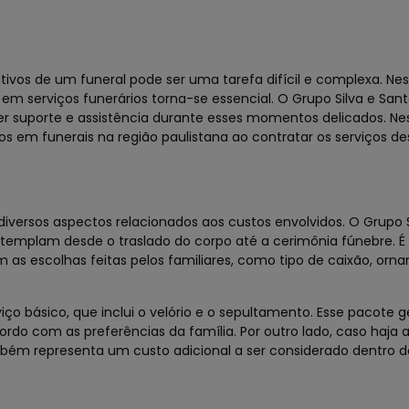
ivos de um funeral pode ser uma tarefa difícil e complexa. Nes
m serviços funerários torna-se essencial. O Grupo Silva e San
r suporte e assistência durante esses momentos delicados. Nes
 em funerais na região paulistana ao contratar os serviços de
diversos aspectos relacionados aos custos envolvidos. O Grupo S
ntemplam desde o traslado do corpo até a cerimônia fúnebre. É
m as escolhas feitas pelos familiares, como tipo de caixão, or
ço básico, que inclui o velório e o sepultamento. Esse pacote 
ordo com as preferências da família. Por outro lado, caso haja 
ém representa um custo adicional a ser considerado dentro d