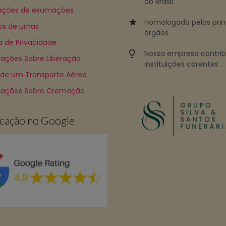
do Brasil.
ções de exumações
Homologada pelos prin
os de urnas
órgãos.
ca de Privacidade
Nossa empresa contri
ações Sobre Liberação
instituições carentes .
 de um Transporte Aéreo
mações Sobre Cremação
ficação no Google