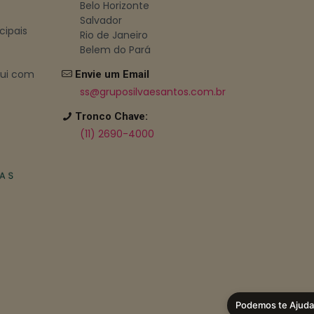
Belo Horizonte
Salvador
cipais
Rio de Janeiro
Belem do Pará
bui com
Envie um Email
ss@gruposilvaesantos.com.br
Tronco Chave:
(11) 2690-4000
Podemos te Ajuda