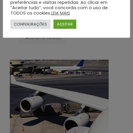
preferências e visitas repetidas. Ao clicar em
“Aceitar tudo”, você concorda com o uso de
TODOS os cookies.
LEIA MAIS
Planos Funerários Preventivos: Conheça os Benefícios do Grupo Silva
e Santos
CONFIGURAÇÕES
ACEITAR
Dá uma olhada