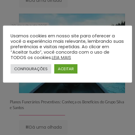
Dá uma olhada
29 de julho de 2025
Usamos cookies em nosso site para oferecer a
você a experiência mais relevante, lembrando suas
preferências e visitas repetidas. Ao clicar em
“Aceitar tudo”, você concorda com o uso de
TODOS os cookies.
LEIA MAIS
CONFIGURAÇÕES
ACEITAR
Planos Funerários Preventivos: Conheça os Benefícios do Grupo Silva
e Santos
Dá uma olhada