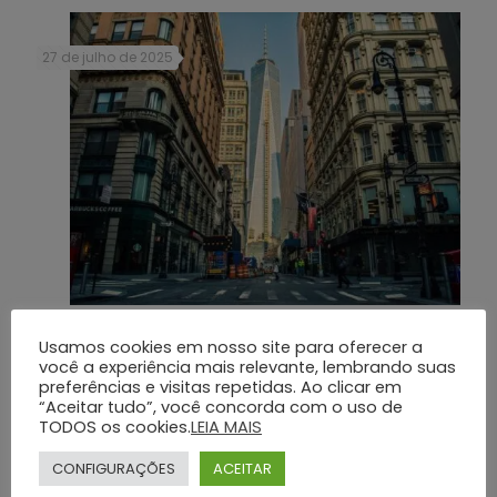
27 de julho de 2025
Cerimônia Tradicional vs. Cremação Ecológica: Uma Escolha
Usamos cookies em nosso site para oferecer a
Consciente para Valores Familiares
você a experiência mais relevante, lembrando suas
preferências e visitas repetidas. Ao clicar em
“Aceitar tudo”, você concorda com o uso de
TODOS os cookies.
LEIA MAIS
Dá uma olhada
CONFIGURAÇÕES
ACEITAR