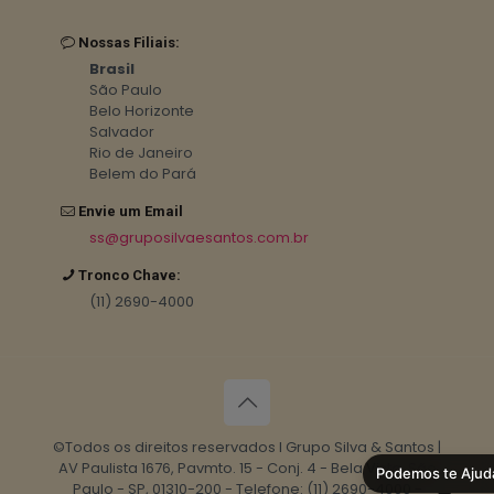
Nossas Filiais:
Brasil
São Paulo
Belo Horizonte
Salvador
Rio de Janeiro
Belem do Pará
Envie um Email
ss@gruposilvaesantos.com.br
Tronco Chave:
(11) 2690-4000
©Todos os direitos reservados I Grupo Silva & Santos |
AV Paulista 1676, Pavmto. 15 - Conj. 4 - Bela Vista, São
Podemos te Ajud
Paulo - SP, 01310-200 - Telefone: (11) 2690-4000 -