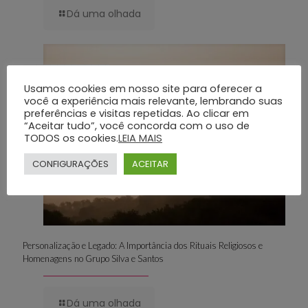
Dá uma olhada
23 de julho de 2025
Usamos cookies em nosso site para oferecer a
você a experiência mais relevante, lembrando suas
preferências e visitas repetidas. Ao clicar em
“Aceitar tudo”, você concorda com o uso de
TODOS os cookies.
LEIA MAIS
CONFIGURAÇÕES
ACEITAR
Personalização e Legado: A Importância dos Rituais Religiosos e
Homenagens no Grupo Silva e Santos
Dá uma olhada